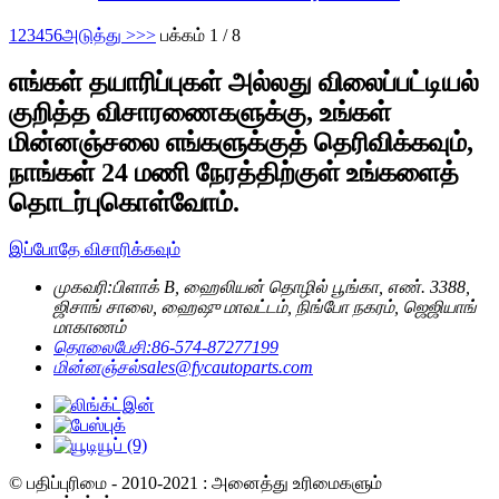
1
2
3
4
5
6
அடுத்து >
>>
பக்கம் 1 / 8
எங்கள் தயாரிப்புகள் அல்லது விலைப்பட்டியல்
குறித்த விசாரணைகளுக்கு, உங்கள்
மின்னஞ்சலை எங்களுக்குத் தெரிவிக்கவும்,
நாங்கள் 24 மணி நேரத்திற்குள் உங்களைத்
தொடர்புகொள்வோம்.
இப்போதே விசாரிக்கவும்
முகவரி:
பிளாக் B, ஹைலியன் தொழில் பூங்கா, எண். 3388,
ஜிசாங் சாலை, ஹைஷு மாவட்டம், நிங்போ நகரம், ஜெஜியாங்
மாகாணம்
தொலைபேசி:
86-574-87277199
மின்னஞ்சல்
sales@fycautoparts.com
© பதிப்புரிமை - 2010-2021 : அனைத்து உரிமைகளும்