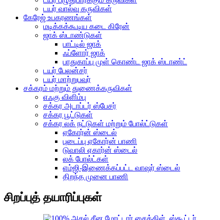
டயர் வால்வு கருவிகள்
கேரேஜ் உபகரணங்கள்
மடிக்கக்கூடிய கடை கிரேன்
ஜாக் ஸ்டாண்டுகள்
பாட்டில் ஜாக்
ஃப்ளோர் ஜாக்
பாதுகாப்பு முள் கொண்ட ஜாக் ஸ்டாண்ட்
டயர் பேலன்சர்
டயர் மாற்றுபவர்
சக்கரம் மற்றும் துணைக்கருவிகள்
எஃகு விளிம்பு
சக்கர அடாப்டர் ஸ்பேசர்
சக்கர பூட்டுகள்
சக்கர லக் நட்டுகள் மற்றும் போல்ட்டுகள்
ஏகோர்ன் ஸ்டைல்
புடைப்பு ஏகோர்ன் பாணி
டுவாலி ஏகார்ன் ஸ்டைல்
லக் போல்ட்கள்
எம்ஜி-இணைக்கப்பட்ட வாஷர் ஸ்டைல்
திறந்த முனை பாணி
சிறப்புத் தயாரிப்புகள்