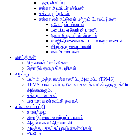
எஃகு விளிம்பு
சக்கர அடாப்டர் ஸ்பேசர்
சக்கர பூட்டுகள்
சக்கர லக் நட்டுகள் மற்றும் போல்ட்டுகள்
ஏகோர்ன் ஸ்டைல்
புடைப்பு ஏகோர்ன் பாணி
டுவாலி ஏகார்ன் ஸ்டைல்
எம்ஜி-இணைக்கப்பட்ட வாஷர் ஸ்டைல்
திறந்த முனை பாணி
லக் போல்ட்கள்
செய்திகள்
நிறுவனச் செய்திகள்
தொழில்துறை செய்திகள்
வழக்கு
டயர் அழுத்த கண்காணிப்பு அமைப்பு (TPMS)
TPMS வால்வுகள் நவீன வாகனங்களின் ஒரு முக்கிய
அங்கமாகும்.
சக்கர எடைகள்
பனாமா கண்காட்சி தகவல்
எங்களைப் பற்றி
சான்றிதழ்
தொழிற்சாலை சுற்றுப்பயணம்
அலுவலக விஆர் காட்சி
அடிக்கடி கேட்கப்படும் கேள்விகள்
வீடியோ