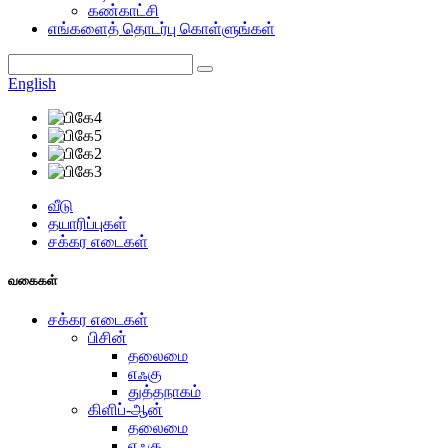
கண்காட்சி
எங்களைத் தொடர்பு கொள்ளுங்கள்
English
வீடு
தயாரிப்புகள்
சக்கர எடைகள்
வகைகள்
சக்கர எடைகள்
பிசின்
தலைமை
எஃகு
துத்தநாகம்
கிளிப்-ஆன்
தலைமை
எஃகு