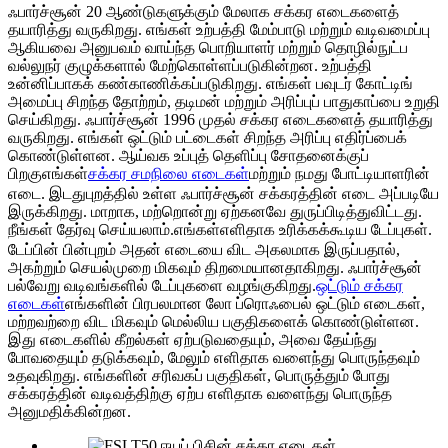
ஃபார்ச்சூன் 20 ஆண்டுகளுக்கும் மேலாக சக்கர எடைகளைத்
தயாரித்து வருகிறது. எங்கள் உற்பத்தி மேம்பாடு மற்றும் வடிவமைப்பு
ஆகியவை அனுபவம் வாய்ந்த பொறியாளர் மற்றும் தொழில்நுட்ப
வல்லுநர் குழுக்களால் மேற்கொள்ளப்படுகின்றன. உற்பத்தி
உன்னிப்பாகக் கண்காணிக்கப்படுகிறது. எங்கள் பவுடர் கோட்டிங்
அமைப்பு சிறந்த தோற்றம், தடிமன் மற்றும் அரிப்புப் பாதுகாப்பை உறுதி
செய்கிறது. ஃபார்ச்சூன் 1996 முதல் சக்கர எடைகளைத் தயாரித்து
வருகிறது. எங்கள் ஒட்டும் பட்டைகள் சிறந்த அரிப்பு எதிர்ப்பைக்
கொண்டுள்ளன. ஆய்வக உப்புத் தெளிப்பு சோதனைக்குப்
பிறகு
சக்கர சமநிலை எடைகள்
மற்றும் நமது போட்டியாளரின்
எங்கள்
எடை. இடதுபுறத்தில் உள்ள ஃபார்ச்சூன் சக்கரத்தின் எடை அப்படியே
இருக்கிறது. மாறாக, மற்றொன்று ஏற்கனவே துருப்பிடித்துவிட்டது.
நீங்கள் தேர்வு செய்யலாம்.
எளிதாக உரிக்கக்கூடிய டேப்புகள்.
எங்கள்
டேப்பின் பின்புறம் அதன் எடையை விட அகலமாக இருப்பதால்,
அகற்றும் செயல்முறை மிகவும் திறமையானதாகிறது. ஃபார்ச்சூன்
பல்வேறு வடிவங்களில் டேப்புகளை வழங்குகிறது.
ஒட்டும் சக்கர
எடைகள்
எங்களின் பிரபலமான லோ ப்ரொஃபைல் ஒட்டும் எடைகள்,
மற்றவற்றை விட மிகவும் மெல்லிய பகுதிகளைக் கொண்டுள்ளன.
இது எடைகளில் கீறல்கள் ஏற்படுவதையும், அவை தேய்ந்து
போவதையும் தடுக்கவும், மேலும் எளிதாக வளைந்து பொருந்தவும்
உதவுகிறது. எங்களின் சரிவகப் பகுதிகள், பொருத்தும் போது
சக்கரத்தின் வடிவத்திற்கு ஏற்ப எளிதாக வளைந்து பொருந்த
அனுமதிக்கின்றன.