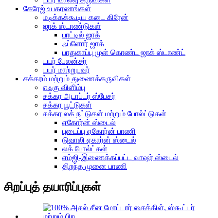
கேரேஜ் உபகரணங்கள்
மடிக்கக்கூடிய கடை கிரேன்
ஜாக் ஸ்டாண்டுகள்
பாட்டில் ஜாக்
ஃப்ளோர் ஜாக்
பாதுகாப்பு முள் கொண்ட ஜாக் ஸ்டாண்ட்
டயர் பேலன்சர்
டயர் மாற்றுபவர்
சக்கரம் மற்றும் துணைக்கருவிகள்
எஃகு விளிம்பு
சக்கர அடாப்டர் ஸ்பேசர்
சக்கர பூட்டுகள்
சக்கர லக் நட்டுகள் மற்றும் போல்ட்டுகள்
ஏகோர்ன் ஸ்டைல்
புடைப்பு ஏகோர்ன் பாணி
டுவாலி ஏகார்ன் ஸ்டைல்
லக் போல்ட்கள்
எம்ஜி-இணைக்கப்பட்ட வாஷர் ஸ்டைல்
திறந்த முனை பாணி
சிறப்புத் தயாரிப்புகள்