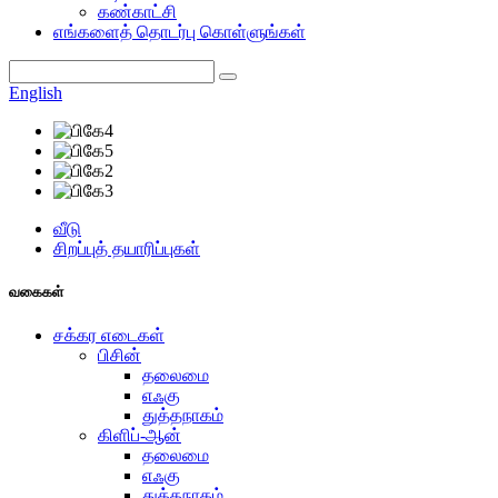
கண்காட்சி
எங்களைத் தொடர்பு கொள்ளுங்கள்
English
வீடு
சிறப்புத் தயாரிப்புகள்
வகைகள்
சக்கர எடைகள்
பிசின்
தலைமை
எஃகு
துத்தநாகம்
கிளிப்-ஆன்
தலைமை
எஃகு
துத்தநாகம்