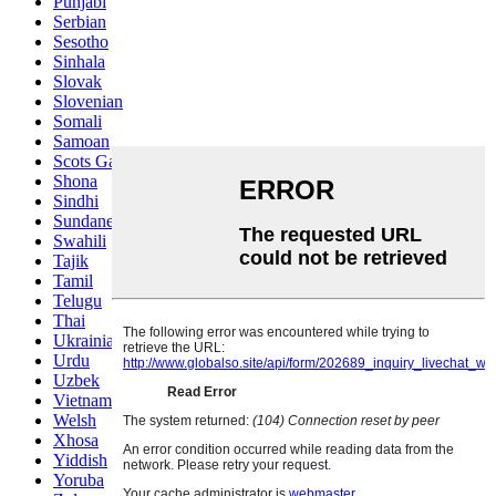
Punjabi
Serbian
Sesotho
Sinhala
Slovak
Slovenian
Somali
Samoan
Scots Gaelic
Shona
Sindhi
Sundanese
Swahili
Tajik
Tamil
Telugu
Thai
Ukrainian
Urdu
Uzbek
Vietnamese
Welsh
Xhosa
Yiddish
Yoruba