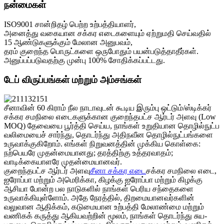
நன்மைகள்
ISO9001 சான்றிதழ் பெற்ற உற்பத்தியாளர்,
அனைத்து வகையான சக்கர எடைகளையும் ஏற்றுமதி செய்வதில்
15 ஆண்டுகளுக்கும் மேலான அனுபவம்,
தரம் குறைந்த பொருட்களை ஒருபோதும் பயன்படுத்தாதீர்கள்.
அனுப்பப்படுவதற்கு முன்பு 100% சோதிக்கப்பட்டது.
டேப் விருப்பங்கள் மற்றும் அம்சங்கள்
சீனாவின் 60 கிராம் நீல நாடாவுடன் கூடிய இரும்பு ஒட்டும்/ஸ்டிக்கர்
சக்கர சமநிலை எடைகளுக்கான குறைந்தபட்ச ஆர்டர் அளவு (Low
MOQ) தேவையை பூர்த்தி செய்ய, நாங்கள் உறுதியான தொழில்நுட்ப
வலிமையைச் சார்ந்து, தொடர்ந்து அதிநவீன தொழில்நுட்பங்களை
உருவாக்குகிறோம். எங்கள் நிறுவனத்தின் முக்கிய கொள்கை:
நற்பெயரே முதன்மையானது; தரத்திற்கு உத்தரவாதம்;
வாடிக்கையாளரே முதன்மையானவர்.
குறைந்தபட்ச ஆர்டர் அளவு
சீனா சக்கர எடை
சக்கர சமநிலை எடை,
ஐரோப்பா மற்றும் அமெரிக்கா, கிழக்கு ஐரோப்பா மற்றும் கிழக்கு
ஆசியா போன்ற பல நாடுகளில் நாங்கள் பெரிய சந்தைகளை
உருவாக்கியுள்ளோம். அதே நேரத்தில், திறமையானவர்களின்
வலுவான ஆதிக்கம், கடுமையான உற்பத்தி மேலாண்மை மற்றும்
வணிகக் கருத்து ஆகியவற்றின் மூலம், நாங்கள் தொடர்ந்து சுய-