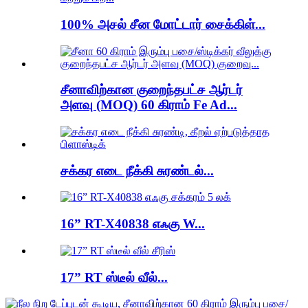
100% அசல் சீன மோட்டார் சைக்கிள்...
சீனாவிற்கான குறைந்தபட்ச ஆர்டர்
அளவு (MOQ) 60 கிராம் Fe Ad...
சக்கர எடை நீக்கி சுரண்டல்...
16” RT-X40838 எஃகு W...
17” RT ஸ்டீல் வீல்...