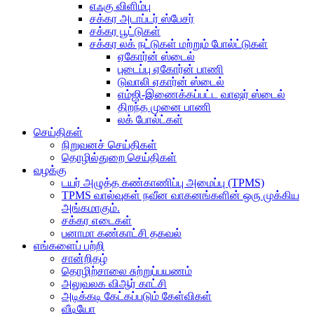
எஃகு விளிம்பு
சக்கர அடாப்டர் ஸ்பேசர்
சக்கர பூட்டுகள்
சக்கர லக் நட்டுகள் மற்றும் போல்ட்டுகள்
ஏகோர்ன் ஸ்டைல்
புடைப்பு ஏகோர்ன் பாணி
டுவாலி ஏகார்ன் ஸ்டைல்
எம்ஜி-இணைக்கப்பட்ட வாஷர் ஸ்டைல்
திறந்த முனை பாணி
லக் போல்ட்கள்
செய்திகள்
நிறுவனச் செய்திகள்
தொழில்துறை செய்திகள்
வழக்கு
டயர் அழுத்த கண்காணிப்பு அமைப்பு (TPMS)
TPMS வால்வுகள் நவீன வாகனங்களின் ஒரு முக்கிய
அங்கமாகும்.
சக்கர எடைகள்
பனாமா கண்காட்சி தகவல்
எங்களைப் பற்றி
சான்றிதழ்
தொழிற்சாலை சுற்றுப்பயணம்
அலுவலக விஆர் காட்சி
அடிக்கடி கேட்கப்படும் கேள்விகள்
வீடியோ