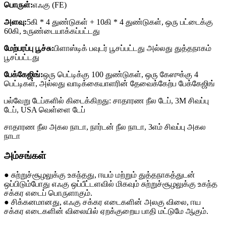
பொருள்:
எஃகு (FE)
அளவு:
5கி * 4 துண்டுகள் + 10கி * 4 துண்டுகள், ஒரு பட்டைக்கு
60கி, உருண்டையாக்கப்பட்டது
மேற்பரப்பு பூச்சு:
பிளாஸ்டிக் பவுடர் பூசப்பட்டது அல்லது துத்தநாகம்
பூசப்பட்டது
பேக்கேஜிங்:
ஒரு பெட்டிக்கு 100 துண்டுகள், ஒரு கேஸுக்கு 4
பெட்டிகள், அல்லது வாடிக்கையாளரின் தேவைக்கேற்ப பேக்கேஜிங்
பல்வேறு டேப்களில் கிடைக்கிறது: சாதாரண நீல டேப், 3M சிவப்பு
டேப், USA வெள்ளை டேப்
சாதாரண நீல அகல நாடா, நார்டன் நீல நாடா, 3எம் சிவப்பு அகல
நாடா
அம்சங்கள்
● சுற்றுச்சூழலுக்கு உகந்தது, ஈயம் மற்றும் துத்தநாகத்துடன்
ஒப்பிடும்போது எஃகு ஒப்பீட்டளவில் மிகவும் சுற்றுச்சூழலுக்கு உகந்த
சக்கர எடைப் பொருளாகும்.
● சிக்கனமானது, எஃகு சக்கர எடைகளின் அலகு விலை, ஈய
சக்கர எடைகளின் விலையில் ஏறக்குறைய பாதி மட்டுமே ஆகும்.