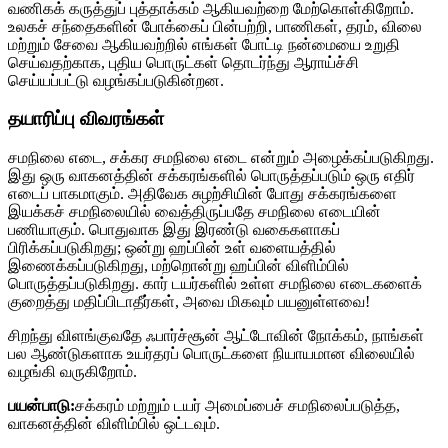
வணிகக் கருத்துப் புத்தாக்கம் ஆகியவற்றை மேற்கொள்கிறோம்.
உலகச் சந்தைகளின் போக்கைப் பின்பற்றி, பாணிகள், தரம், விலை
மற்றும் சேவை ஆகியவற்றில் எங்கள் போட்டி நன்மையை உறுதி
செய்வதற்காக, புதிய பொருட்கள் தொடர்ந்து ஆராய்ச்சி
செய்யப்பட்டு வழங்கப்படுகின்றன.
தயாரிப்பு விவரங்கள்
சமநிலை எடை, சக்கர சமநிலை எடை என்றும் அழைக்கப்படுகிறது.
இது ஒரு வாகனத்தின் சக்கரங்களில் பொருத்தப்படும் ஒரு எதிர்
எடைப் பாகமாகும். அதிவேக சுழற்சியின் போது சக்கரங்களை
இயக்கச் சமநிலையில் வைத்திருப்பதே சமநிலை எடையின்
பணியாகும். பொதுவாக இது இரண்டு வகைகளாகப்
பிரிக்கப்படுகிறது; ஒன்று ஹப்பின் உள் வளையத்தில்
இணைக்கப்படுகிறது, மற்றொன்று ஹப்பின் விளிம்பில்
பொருத்தப்படுகிறது. கார் டயர்களில் உள்ள சமநிலை எடைகளைக்
குறைத்து மதிப்பிடாதீர்கள், அவை மிகவும் பயனுள்ளவை!
சிறந்து விளங்குவதே ஃபார்ச்சூன் ஆட்டோவின் நோக்கம், நாங்கள்
பல ஆண்டுகளாக உயர்தரப் பொருட்களை நியாயமான விலையில்
வழங்கி வருகிறோம்.
பயன்பாடு:
சக்கரம் மற்றும் டயர் அமைப்பைச் சமநிலைப்படுத்த,
வாகனத்தின் விளிம்பில் ஒட்டவும்.