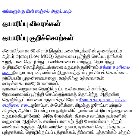
எங்களுக்கு மின்னஞ்சல் அனுப்பவும்
தயாரிப்பு விவரங்கள்
தயாரிப்பு குறிச்சொற்கள்
சீனாவிற்கான 60 கிராம் இரும்பு பசை/ஸ்டிக்கரின் குறைந்தபட்ச
ஆர்டர் அளவு (Low MOQ) தேவையை பூர்த்தி செய்ய, நாங்கள்
உறுதியான தொழில்நுட்ப வலிமையைச் சார்ந்து, தொடர்ந்து
அதிநவீன தொழில்நுட்பங்களை உருவாக்குகிறோம்.
சக்கர சமநிலை
எடை
நீல நாடாவுடன், எங்கள் நிறுவனத்தின் முக்கியக் கொள்கை:
நற்பெயரே முதன்மையானது; தரத்திற்கு உத்தரவாதம்;
வாடிக்கையாளரே மேலானவர்.
நாங்கள் வலுவான தொழில்நுட்ப வலிமையைச் சார்ந்து,
தேவைகளைப் பூர்த்தி செய்வதற்காகத் தொடர்ந்து அதிநவீன
தொழில்நுட்பங்களை உருவாக்குகிறோம்.
சீனா சக்கர எடை
,
சக்கர
சமநிலை எடை
ஐரோப்பா, அமெரிக்கா, கிழக்கு ஐரோப்பா மற்றும்
கிழக்கு ஆசியா போன்ற பல நாடுகளில் நாங்கள் பெரிய சந்தைகளை
உருவாக்கியுள்ளோம். அதே நேரத்தில், திறமை வாய்ந்த நபர்களின்
வலுவான ஆதிக்கம், கண்டிப்பான உற்பத்தி மேலாண்மை மற்றும்
வணிகக் கருத்து ஆகியவற்றின் மூலம், நாங்கள் தொடர்ந்து சுய-
புத்தாக்கம், தொழில்நுட்பப் புத்தாக்கம், நிர்வாகப் புத்தாக்கம் மற்றும்