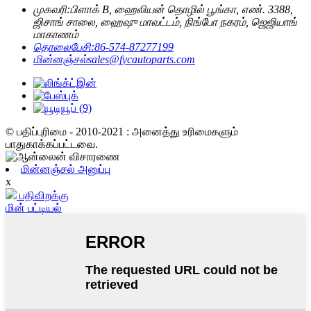
முகவரி:
பிளாக் B, ஹைலியன் தொழில் பூங்கா, எண். 3388,
ஜிசாங் சாலை, ஹைஷு மாவட்டம், நிங்போ நகரம், ஜெஜியாங்
மாகாணம்
தொலைபேசி:
86-574-87277199
மின்னஞ்சல்
sales@fycautoparts.com
© பதிப்புரிமை - 2010-2021 : அனைத்து உரிமைகளும்
பாதுகாக்கப்பட்டவை.
மின்னஞ்சல் அனுப்பு
x
பதிவிறக்கு
மின் பட்டியல்