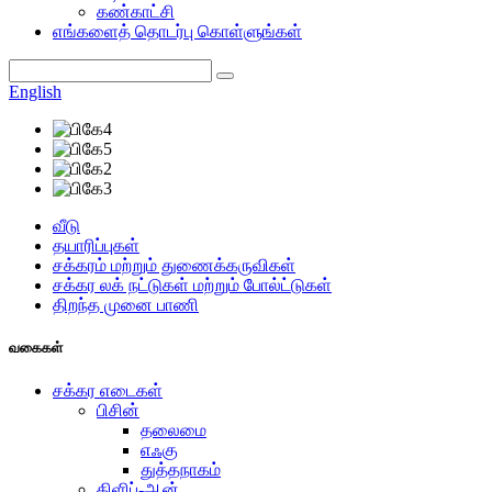
கண்காட்சி
எங்களைத் தொடர்பு கொள்ளுங்கள்
English
வீடு
தயாரிப்புகள்
சக்கரம் மற்றும் துணைக்கருவிகள்
சக்கர லக் நட்டுகள் மற்றும் போல்ட்டுகள்
திறந்த முனை பாணி
வகைகள்
சக்கர எடைகள்
பிசின்
தலைமை
எஃகு
துத்தநாகம்
கிளிப்-ஆன்