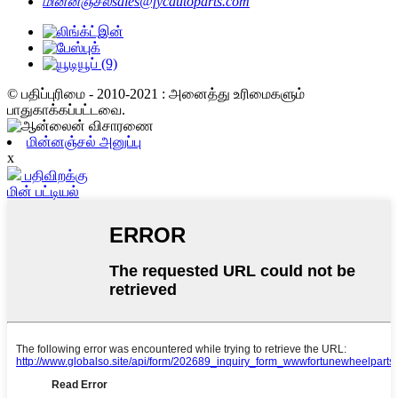
மின்னஞ்சல்
sales@fycautoparts.com
© பதிப்புரிமை - 2010-2021 : அனைத்து உரிமைகளும்
பாதுகாக்கப்பட்டவை.
மின்னஞ்சல் அனுப்பு
x
பதிவிறக்கு
மின் பட்டியல்