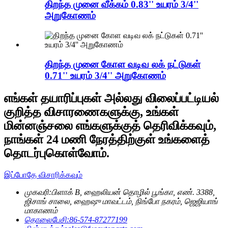
திறந்த முனை வீக்கம் 0.83'' உயரம் 3/4''
அறுகோணம்
திறந்த முனை கோள வடிவ லக் நட்டுகள்
0.71'' உயரம் 3/4'' அறுகோணம்
எங்கள் தயாரிப்புகள் அல்லது விலைப்பட்டியல்
குறித்த விசாரணைகளுக்கு, உங்கள்
மின்னஞ்சலை எங்களுக்குத் தெரிவிக்கவும்,
நாங்கள் 24 மணி நேரத்திற்குள் உங்களைத்
தொடர்புகொள்வோம்.
இப்போதே விசாரிக்கவும்
முகவரி:
பிளாக் B, ஹைலியன் தொழில் பூங்கா, எண். 3388,
ஜிசாங் சாலை, ஹைஷு மாவட்டம், நிங்போ நகரம், ஜெஜியாங்
மாகாணம்
தொலைபேசி:
86-574-87277199