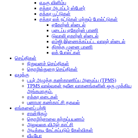
எஃகு விளிம்பு
சக்கர அடாப்டர் ஸ்பேசர்
சக்கர பூட்டுகள்
சக்கர லக் நட்டுகள் மற்றும் போல்ட்டுகள்
ஏகோர்ன் ஸ்டைல்
புடைப்பு ஏகோர்ன் பாணி
டுவாலி ஏகார்ன் ஸ்டைல்
எம்ஜி-இணைக்கப்பட்ட வாஷர் ஸ்டைல்
திறந்த முனை பாணி
லக் போல்ட்கள்
செய்திகள்
நிறுவனச் செய்திகள்
தொழில்துறை செய்திகள்
வழக்கு
டயர் அழுத்த கண்காணிப்பு அமைப்பு (TPMS)
TPMS வால்வுகள் நவீன வாகனங்களின் ஒரு முக்கிய
அங்கமாகும்.
சக்கர எடைகள்
பனாமா கண்காட்சி தகவல்
எங்களைப் பற்றி
சான்றிதழ்
தொழிற்சாலை சுற்றுப்பயணம்
அலுவலக விஆர் காட்சி
அடிக்கடி கேட்கப்படும் கேள்விகள்
வீடியோ