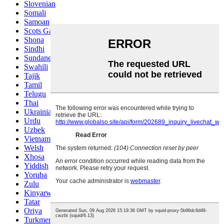
Slovenian
Somali
Samoan
Scots Gaelic
Shona
Sindhi
Sundanese
Swahili
Tajik
Tamil
Telugu
Thai
Ukrainian
Urdu
Uzbek
Vietnamese
Welsh
Xhosa
Yiddish
Yoruba
Zulu
Kinyarwanda
Tatar
Oriya
Turkmen